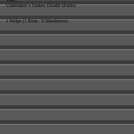
Undertaker´s Yankee Doodle (Pablo)
1 Welpe (1 Rüde / 0 Hündinnen)