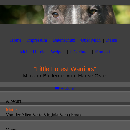
Home
Impressum
Datenschutz
Über Mich
Rasse
Meine Hunde
Welpen
Gästebuch
Kontakt
"Little Forest Warriors"
Miniatur Bullterrier vom Hause Oster
A-Wurf
A-Wurf
Mutter:
Von der Alten Veste Virginia Vera (Erna)
Vater: